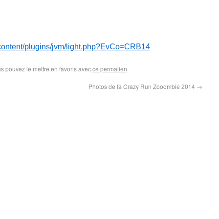
wp-content/plugins/jvm/light.php?EvCo=CRB14
us pouvez le mettre en favoris avec
ce permalien
.
Photos de la Crazy Run Zooombie 2014
→