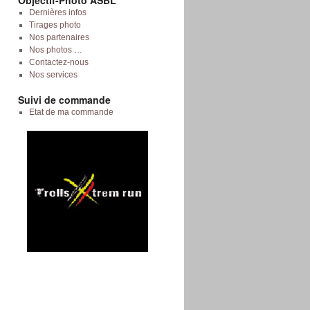
Objectif-Photo ASBL
Dernières infos
Tirages photo
Nos partenaires
Nos photos …
Contactez-nous
Nos services
Suivi de commande
Etat de ma commande