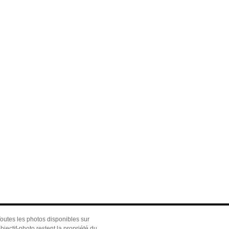
outes les photos disponibles sur
bjectif-photo restent la propriété du