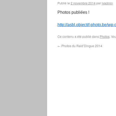
Publié le
2 novembre 2014
par
jvadmin
Photos publiées !
http://asbl.objectif-photo.be/
Ce contenu a été publié dans
Photos
. Vo
←
Photos du Raid’Dingue 2014