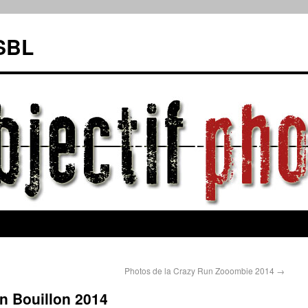
ASBL
Photos de la Crazy Run Zooombie 2014
→
n Bouillon 2014