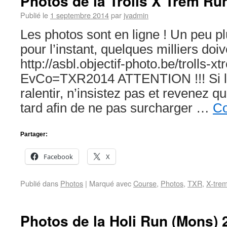
Photos de la Trolls X’Trem Ru
Publié le
1 septembre 2014
par
jvadmin
Les photos sont en ligne ! Un peu p
pour l’instant, quelques milliers doi
http://asbl.objectif-photo.be/trolls-
EvCo=TXR2014 ATTENTION !!! Si le
ralentir, n’insistez pas et revenez 
tard afin de ne pas surcharger …
Co
Partager:
Facebook
X
Publié dans
Photos
|
Marqué avec
Course
,
Photos
,
TXR
,
X-tre
Photos de la Holi Run (Mons) 